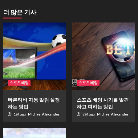
더 많은 기사
스포츠 베팅
스포츠 베팅
빠른티비 자동 알림 설정
스포츠 베팅 사기를 발견
하는 방법
하고 피하는 방법
1년 ago
Michael Alexander
2년 ago
Michael Alexander