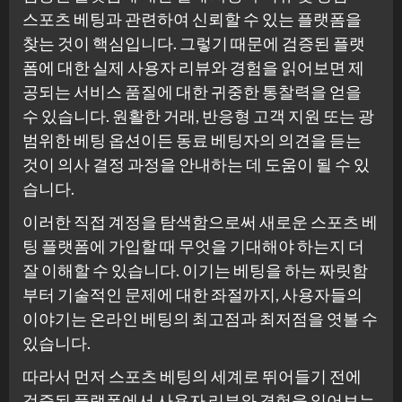
스포츠 베팅과 관련하여 신뢰할 수 있는 플랫폼을
찾는 것이 핵심입니다. 그렇기 때문에 검증된 플랫
폼에 대한 실제 사용자 리뷰와 경험을 읽어보면 제
공되는 서비스 품질에 대한 귀중한 통찰력을 얻을
수 있습니다. 원활한 거래, 반응형 고객 지원 또는 광
범위한 베팅 옵션이든 동료 베팅자의 의견을 듣는
것이 의사 결정 과정을 안내하는 데 도움이 될 수 있
습니다.
이러한 직접 계정을 탐색함으로써 새로운 스포츠 베
팅 플랫폼에 가입할 때 무엇을 기대해야 하는지 더
잘 이해할 수 있습니다. 이기는 베팅을 하는 짜릿함
부터 기술적인 문제에 대한 좌절까지, 사용자들의
이야기는 온라인 베팅의 최고점과 최저점을 엿볼 수
있습니다.
따라서 먼저 스포츠 베팅의 세계로 뛰어들기 전에
검증된 플랫폼에서 사용자 리뷰와 경험을 읽어보는