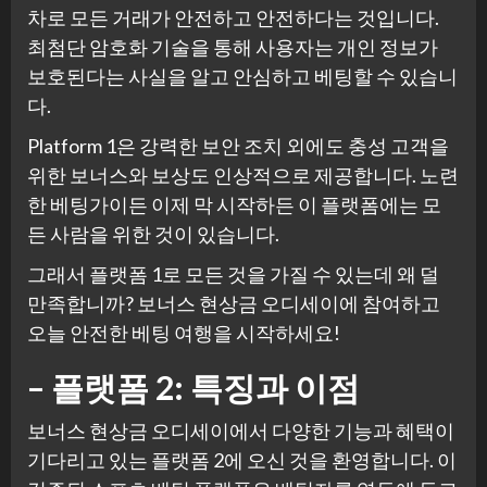
차로 모든 거래가 안전하고 안전하다는 것입니다.
최첨단 암호화 기술을 통해 사용자는 개인 정보가
보호된다는 사실을 알고 안심하고 베팅할 수 있습니
다.
Platform 1은 강력한 보안 조치 외에도 충성 고객을
위한 보너스와 보상도 인상적으로 제공합니다. 노련
한 베팅가이든 이제 막 시작하든 이 플랫폼에는 모
든 사람을 위한 것이 있습니다.
그래서 플랫폼 1로 모든 것을 가질 수 있는데 왜 덜
만족합니까? 보너스 현상금 오디세이에 참여하고
오늘 안전한 베팅 여행을 시작하세요!
– 플랫폼 2: 특징과 이점
보너스 현상금 오디세이에서 다양한 기능과 혜택이
기다리고 있는 플랫폼 2에 오신 것을 환영합니다. 이