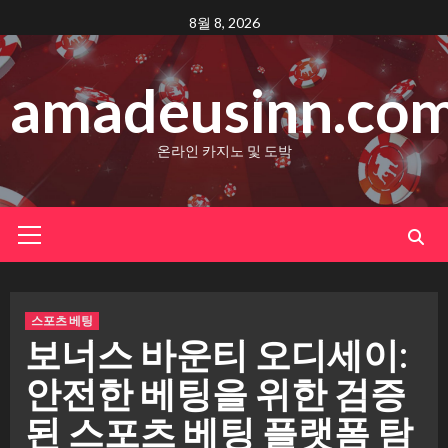
Skip
8월 8, 2026
to
content
amadeusinn.co
온라인 카지노 및 도박
Primary
Menu
스포츠 베팅
보너스 바운티 오디세이:
안전한 베팅을 위한 검증
된 스포츠 베팅 플랫폼 탐