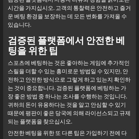
시간을 가지십시오. 고객의 통찰력은 안전하고 즐거
운 베팅 환경을 보장하는 데 모든 변화를 가져올 수
있습니다.
검증된 플랫폼에서 안전한 베
팅을 위한 팁
스포츠에 베팅하는 것은 좋아하는 게임에 추가적인
스릴을 더할 수 있는 흥미로운 방법일 수 있지만, 안
전하고 안전한 방식으로 그렇게 하고 있는지 확인하
는 것이 중요합니다. 검증된 플랫폼에 베팅하는 가
장 좋은 방법 중 하나는 조사를 수행하는 것입니다.
귀하의 돈이 유용하다는 것을 알고 안심할 수 있기
때문에 평판이 좋은 당국에 의해 라이선스되고 규제
되는 플랫폼을 찾으십시오.
안전한 베팅을 위한 또 다른 팁은 가입하기 전에 다