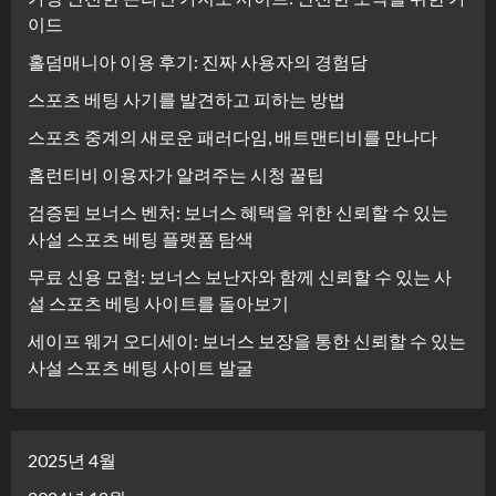
이드
홀덤매니아 이용 후기: 진짜 사용자의 경험담
스포츠 베팅 사기를 발견하고 피하는 방법
스포츠 중계의 새로운 패러다임, 배트맨티비를 만나다
홈런티비 이용자가 알려주는 시청 꿀팁
검증된 보너스 벤처: 보너스 혜택을 위한 신뢰할 수 있는
사설 스포츠 베팅 플랫폼 탐색
무료 신용 모험: 보너스 보난자와 함께 신뢰할 수 있는 사
설 스포츠 베팅 사이트를 돌아보기
세이프 웨거 오디세이: 보너스 보장을 통한 신뢰할 수 있는
사설 스포츠 베팅 사이트 발굴
2025년 4월