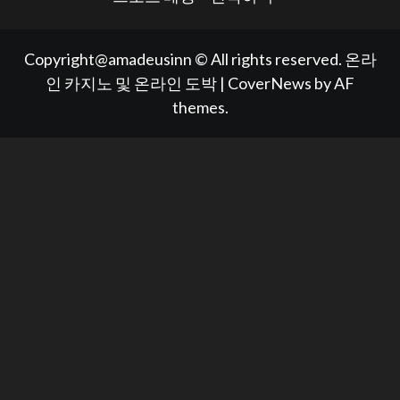
Copyright@amadeusinn © All rights reserved. 온라
인 카지노 및 온라인 도박
|
CoverNews
by AF
themes.