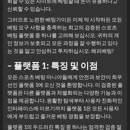
뢰할 수 있는 사이트에 베팅할 때 돈이 유용하다고
신뢰할 수 있습니다.
그러므로 노련한 베팅가이든 이제 막 시작하든 모든
베팅 요구 사항을 충족하는 최고의 검증된 스포츠
베팅 플랫폼 중 하나를 고려해 보십시오. 귀하의 개
인 정보가 보호되고 모든 과정을 잘 수행하고 있다
는 것을 알고 안심하고 투자하십시오. 해피베팅!
– 플랫폼 1: 특징 및 이점
모든 스포츠 베팅 마니아들에게 안전과 보안이 최우
선인 플랫폼 1에 오신 것을 환영합니다. 이 검증된 플
랫폼은 다른 플랫폼과 차별화되는 다양한 기능과 이
점을 제공합니다. 원활한 탐색부터 사용자 친화적인
인터페이스에 이르기까지 플랫폼 1은 모든 사용자
에게 부드럽고 즐거운 베팅 경험을 보장합니다.
플랫폼 1의 두드러진 특징 중 하나는 엄격한 검증 절