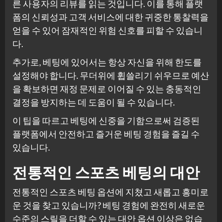
른 사용자의 리뷰를 읽는 것입니다. 이를 통해 플랫
폼의 신뢰성과 고객 서비스에 대한 귀중한 통찰력을
얻을 수 있어 잠재적인 위험 신호를 피할 수 있습니
다.
추가로, 베팅에 있어서는 항상 자신을 위해 한도를
설정해야 합니다. 무더위에 휩쓸리기 쉬우므로 예산
을 확보하면 재정 문제로 이어질 수 있는 충동적인
결정을 방지하는 데 도움이 될 수 있습니다.
이 팁을 따르고 베팅에 신중을 기함으로써 검증된
플랫폼에서 안전하고 즐거운 베팅 경험을 즐길 수
있습니다.
전통적인 스포츠 베팅의 대안
전통적인 스포츠 베팅 옵션에 지쳤고 새롭고 흥미로
운 것을 찾고 있습니까? 베팅 경험에 완전히 새로운
수준의 스릴을 더할 수 있는 대안 옵션 이상은 없습