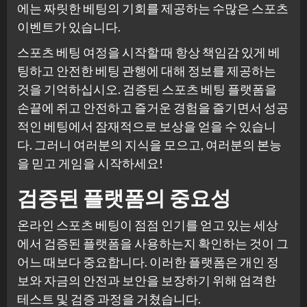
에는 짜릿한 베팅의 기회를 제공하는 수많은 스포츠
이벤트가 있습니다.
스포츠 베팅 여정을 시작할 때 항상 책임감 있게 베
팅하고 안전한 베팅 관행에 대해 정보를 제공하는
것을 기억하십시오. 검증된 스포츠 베팅 플랫폼을
손끝에 쥐고 안전하고 즐거운 경험을 즐기면서 성공
적인 베팅에서 잠재적으로 보상을 얻을 수 있습니
다. 그러니 여러분의 지식을 모으고, 여러분의 본능
을 믿고 게임을 시작하세요!
검증된 플랫폼의 중요성
온라인 스포츠 베팅이 점점 인기를 얻고 있는 세상
에서 검증된 플랫폼을 사용하는지 확인하는 것이 그
어느 때보다 중요합니다. 이러한 플랫폼은 개인 정
보와 자금의 안전과 보안을 보장하기 위해 엄격한
테스트 및 검증 과정을 거쳤습니다.