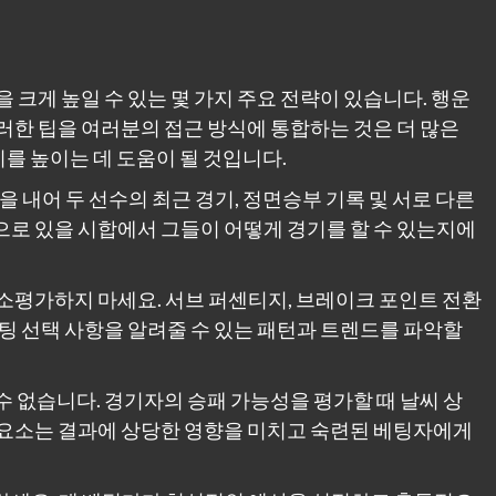
 크게 높일 수 있는 몇 가지 주요 전략이 있습니다. 행운
러한 팁을 여러분의 접근 방식에 통합하는 것은 더 많은
를 높이는 데 도움이 될 것입니다.
을 내어 두 선수의 최근 경기, 정면승부 기록 및 서로 다른
으로 있을 시합에서 그들이 어떻게 경기를 할 수 있는지에
소평가하지 마세요. 서브 퍼센티지, 브레이크 포인트 전환
베팅 선택 사항을 알려줄 수 있는 패턴과 트렌드를 파악할
수 없습니다. 경기자의 승패 가능성을 평가할 때 날씨 상
 요소는 결과에 상당한 영향을 미치고 숙련된 베팅자에게