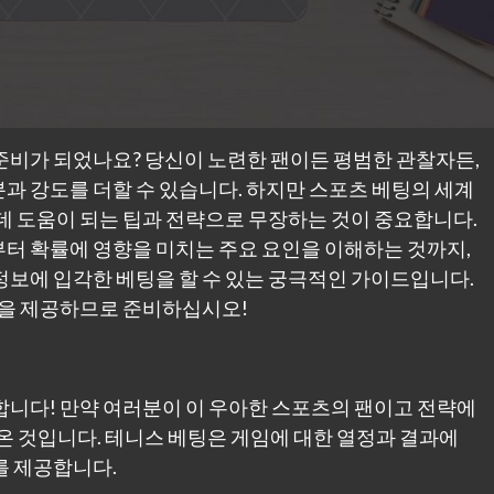
준비가 되었나요? 당신이 노련한 팬이든 평범한 관찰자든,
과 강도를 더할 수 있습니다. 하지만 스포츠 베팅의 세계
데 도움이 되는 팁과 전략으로 무장하는 것이 중요합니다.
터 확률에 영향을 미치는 주요 요인을 이해하는 것까지,
정보에 입각한 베팅을 할 수 있는 궁극적인 가이드입니다.
전략을 제공하므로 준비하십시오!
합니다! 만약 여러분이 이 우아한 스포츠의 팬이고 전략에
온 것입니다. 테니스 베팅은 게임에 대한 열정과 결과에
를 제공합니다.