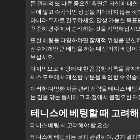
돈 관리의 또 다른 중요한 측면은 자신에 대한
니에 넣고 즉각적인 성공을 기대하지 않는 것이
아니라 투자로 간주하세요. 달성 가능한 목표
꾸준히 경주에서 승리하는 것을 기억하십시오
또한 베팅을 다양화하면 잠재적 위험을 분산하
선수에게만 큰 베팅을 하는 대신 가치 베팅이
보십시오.
마지막으로 베팅에 대한 꼼꼼한 기록을 유지하
세스 모두에서 개선할 부분을 확인할 수 있습
이러한 다양한 자금 관리 전략을 테니스 베팅
는 길을 닦는 동시에 그 과정에서 불필요한 
테니스에 베팅할 때 고려해
테니스 베팅 시 고려해야 할 요소:
테니스에 베팅하는 것과 관련하여, 경기 결과에