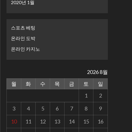
2020년 1월
스포츠 베팅
온라인 도박
온라인 카지노
2026 8월
월
화
수
목
금
토
일
1
2
3
4
5
6
7
8
9
10
11
12
13
14
15
16