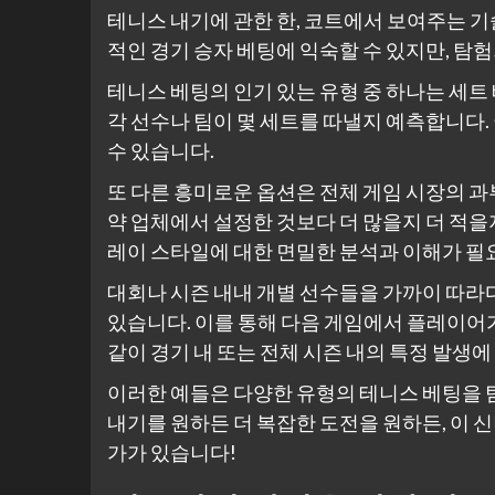
테니스 내기에 관한 한, 코트에서 보여주는 
적인 경기 승자 베팅에 익숙할 수 있지만, 탐
테니스 베팅의 인기 있는 유형 중 하나는 세트
각 선수나 팀이 몇 세트를 따낼지 예측합니다.
수 있습니다.
또 다른 흥미로운 옵션은 전체 게임 시장의 과
약 업체에서 설정한 것보다 더 많을지 더 적을
레이 스타일에 대한 면밀한 분석과 이해가 필
대회나 시즌 내내 개별 선수들을 가까이 따라
있습니다. 이를 통해 다음 게임에서 플레이어
같이 경기 내 또는 전체 시즌 내의 특정 발생에
이러한 예들은 다양한 유형의 테니스 베팅을 
내기를 원하든 더 복잡한 도전을 원하든, 이 
가가 있습니다!