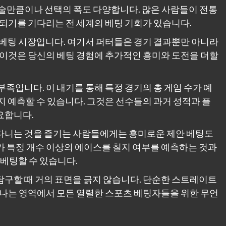
기술만큼이나 선택의 폭도 다양합니다. 많은 사람들이 전통
험되기를 기다리는 전 세계의 베팅 기회가 있습니다.
 베팅 시장입니다. 여기서 퍼터들은 경기 결과뿐만 아니라
 이것은 당신의 베팅 경험에 추가적인 흥미와 도전을 더할
부족입니다. 이 내기를 통해 특정 경기의 총 게임 수가 예
지 예측할 수 있습니다. 그것은 선수들의 과거 성적과 플
요합니다.
다니는 것을 즐기는 사람들에게는 흥미로운 제안 베팅도
가 특정 개수 이상의 에이스를 칠지 여부를 예측하는 것과
 베팅할 수 있습니다.
탐구할 때 거의 표면을 긁지 않습니다. 단순한 스트레이트
신나는 영역에서 모든 열렬한 스포츠 베팅자들을 위한 무언