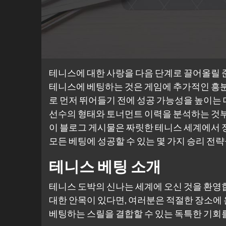
테니스에 대한 사랑을 다음 단계로 끌어올릴 
테니스에 베팅하는 것은 게임에 추가적인 흥분
로 먼저 뛰어들기 전에 성공 가능성을 높이는 
선수의 형태와 토너먼트 이력을 분석하는 것부
이 블로그 게시물은 짜릿한 테니스 세계에서 
모든 베팅에 성공할 수 있는 몇 가지 승리 
테니스 베팅 소개
테니스 도박의 신나는 세계에 오신 것을 환영
대한 안목이 있다면, 여러분은 적절한 장소에 
베팅하는 스릴을 결합할 수 있는 독특한 기회